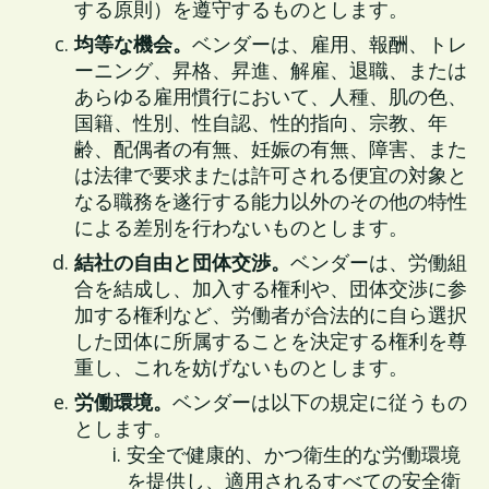
する原則）を遵守するものとします。
均等な機会。
ベンダーは、雇用、報酬、トレ
ーニング、昇格、昇進、解雇、退職、または
あらゆる雇用慣行において、人種、肌の色、
国籍、性別、性自認、性的指向、宗教、年
齢、配偶者の有無、妊娠の有無、障害、また
は法律で要求または許可される便宜の対象と
なる職務を遂行する能力以外のその他の特性
による差別を行わないものとします。
結社の自由と団体交渉。
ベンダーは、労働組
合を結成し、加入する権利や、団体交渉に参
加する権利など、労働者が合法的に自ら選択
した団体に所属することを決定する権利を尊
重し、これを妨げないものとします。
労働環境。
ベンダーは以下の規定に従うもの
とします。
安全で健康的、かつ衛生的な労働環境
を提供し、適用されるすべての安全衛