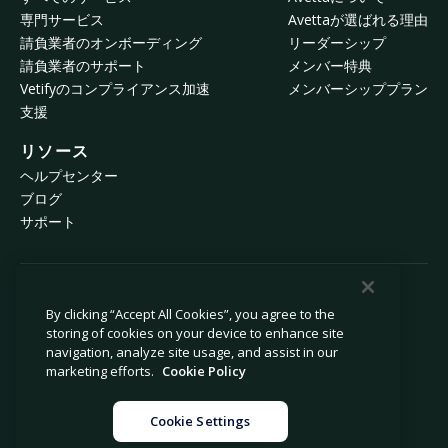
専門サービス
Avettaが選ばれる理由
請負業者のオンボーディング
リーダーシップ
請負業者のサポート
メンバー特典
Vetifyのコンプライアンス加速
メンバーシッププラン
支援
リソース
ヘルプセンター
ブログ
サポート
© 2026 Avetta, LLC All rights reserved.
By clicking “Accept All Cookies”, you agree to the
storing of cookies on your device to enhance site
navigation, analyze site usage, and assist in our
プライバシーポリシー
Cookieポリシー
marketing efforts.
Cookie Policy
収集時の通知
現代奴隷法に係る声明
個人情報の販売や共有を禁止
法律
Cookie Settings
Cookie設定
運営者情報