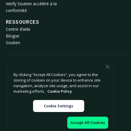
Vetify Soutien accéléré à la
conformité
RESSOURCES
Centre d’aide
Blogue
Soutien
© 2026 Avetta, LLC Tous droits réservés.
By clicking “Accept All Cookies”, you agree to the
storing of cookies on your device to enhance site
Politique de confidentialité
Politique relative aux témoins
navigation, analyze site usage, and assist in our
Avis lors de la collecte
Déclaration sur l’esclavage moderne
marketing efforts.
Cookie Policy
Ne pas vendre ni partager mes
Mentions légales
renseignements personnels
Cookie Settings
Paramètres relatifs aux témoins
Impressum
Accept All Cookies