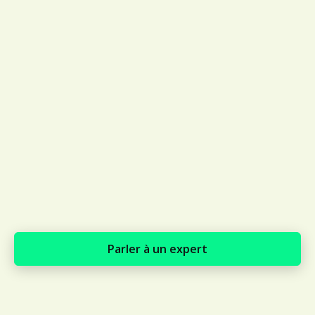
GRATUIT
Calculatrice des émissions de carbone
50 %
Économies moyennes sur les produits de sécurité
Parler à un expert