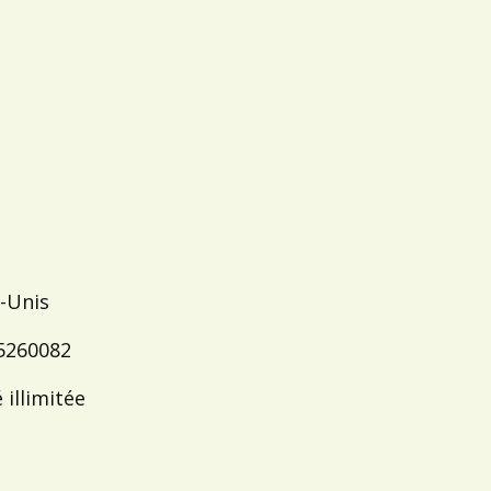
ts-Unis
 5260082
é illimitée