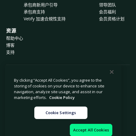
承包商新用户引导
领导团队
承包商支持
会员福利
Vetify 加速合規性支持
会员资格计划
资源
帮助中心
博客
支持
© 2026 Avetta, LLC 版权所有。
By clicking “Accept All Cookies”, you agree to the
storing of cookies on your device to enhance site
navigation, analyze site usage, and assist in our
隐私政策
Cookie 政策
marketing efforts.
Cookie Policy
数据收集声明
现代奴隶制声明
禁止出售或共享我的个人信息
法律
Cookie Settings
Cookie 设置
法律声明
Accept All Cookies