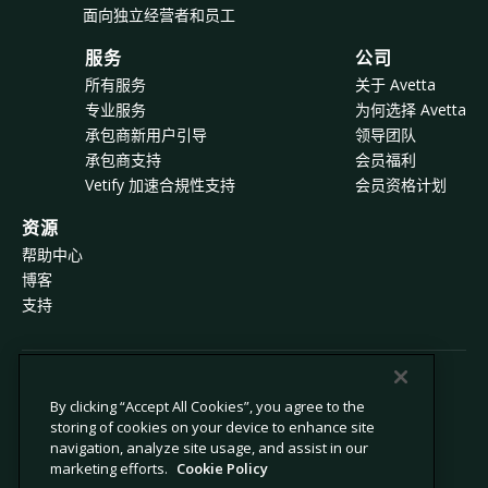
面向独立经营者和员工
服务
公司
所有服务
关于 Avetta
专业服务
为何选择 Avetta
承包商新用户引导
领导团队
承包商支持
会员福利
Vetify 加速合規性支持
会员资格计划
资源
帮助中心
博客
支持
© 2026 Avetta, LLC 版权所有。
By clicking “Accept All Cookies”, you agree to the
storing of cookies on your device to enhance site
navigation, analyze site usage, and assist in our
隐私政策
Cookie 政策
marketing efforts.
Cookie Policy
数据收集声明
现代奴隶制声明