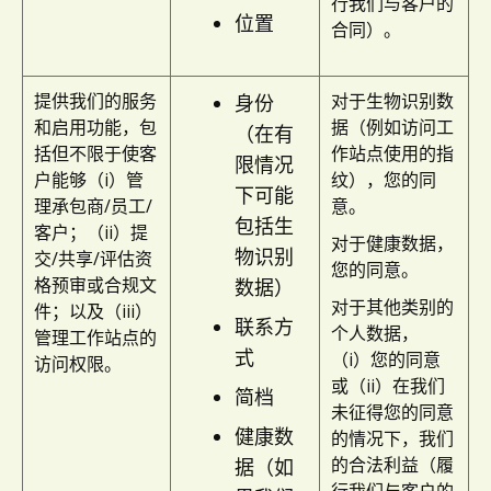
行我们与客户的
位置
合同）。
提供我们的服务
对于生物识别数
身份
和启用功能，包
据（例如访问工
（在有
括但不限于使客
作站点使用的指
限情况
户能够（i）管
纹），您的同
下可能
理承包商/员工/
意。
包括生
客户；（ii）提
对于健康数据，
物识别
交/共享/评估资
您的同意。
格预审或合规文
数据）
对于其他类别的
件；以及（iii）
联系方
个人数据，
管理工作站点的
式
（i）您的同意
访问权限。
或（ii）在我们
简档
未征得您的同意
健康数
的情况下，我们
的合法利益（履
据（如