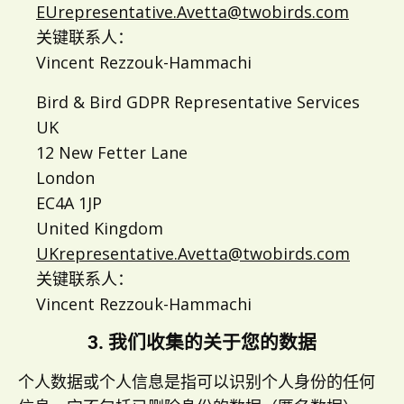
EUrepresentative.Avetta@twobirds.com
关键联系人：
Vincent Rezzouk-Hammachi
Bird & Bird GDPR Representative Services
UK
12 New Fetter Lane
London
EC4A 1JP
United Kingdom
UKrepresentative.Avetta@twobirds.com
关键联系人：
Vincent Rezzouk-Hammachi
3. 我们收集的关于您的数据
个人数据或个人信息是指可以识别个人身份的任何