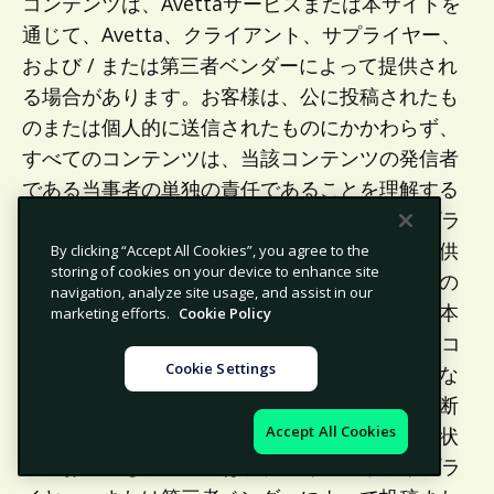
コンテンツは、Avettaサービスまたは本サイトを
通じて、Avetta、クライアント、サプライヤー、
および / または第三者ベンダーによって提供され
る場合があります。お客様は、公に投稿されたも
のまたは個人的に送信されたものにかかわらず、
すべてのコンテンツは、当該コンテンツの発信者
である当事者の単独の責任であることを理解する
ものとします。Avettaは、クライアント、サプラ
イヤー、または第三者ベンダーが投稿または提供
By clicking “Accept All Cookies”, you agree to the
storing of cookies on your device to enhance site
するコンテンツを管理せず、かかるコンテンツの
navigation, analyze site usage, and assist in our
正確性、完全性、または品質を保証しません。本
marketing efforts.
Cookie Policy
サイトまたはAvettaサービスを通じて入手したコ
Cookie Settings
ンテンツは、消費者の使用を意図したものではな
く、個人的、医学的、法的、または金銭的な判断
Accept All Cookies
のために依拠すべきではありません。いかなる状
況においても、Avettaは、クライアント、サプラ