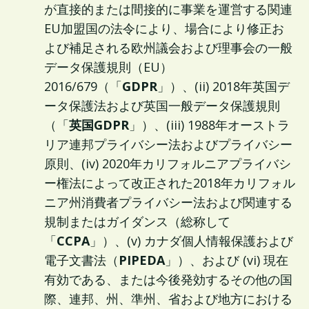
が直接的または間接的に事業を運営する関連
EU加盟国の法令により、場合により修正お
よび補足される欧州議会および理事会の一般
データ保護規則（EU）
2016/679（「
GDPR
」）、(ii) 2018年英国デ
ータ保護法および英国一般データ保護規則
（「
英国GDPR
」）、(iii) 1988年オーストラ
リア連邦プライバシー法およびプライバシー
原則、(iv) 2020年カリフォルニアプライバシ
ー権法によって改正された2018年カリフォル
ニア州消費者プライバシー法および関連する
規制またはガイダンス（総称して
「
CCPA
」）、(v) カナダ個人情報保護および
電子文書法（
PIPEDA
」）、および (vi) 現在
有効である、または今後発効するその他の国
際、連邦、州、準州、省および地方における