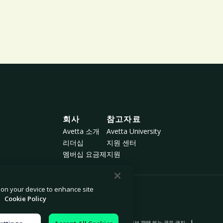
회사
참고자료
Avetta 소개
Avetta University
리더십
지원 센터
멤버십 요금제
지원
s on your device to enhance site
.
Cookie Policy
|
|
|
알림
현대 노예제 근절 선언서
개인 정보 판매 또는 공유 금지