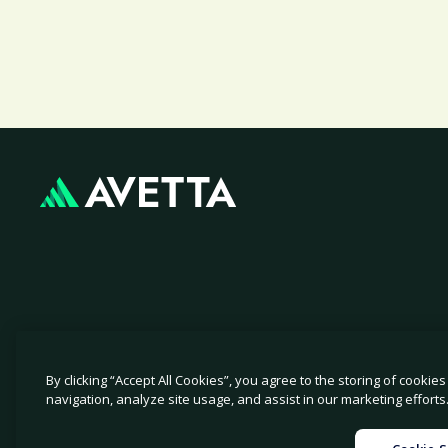
By clicking “Accept All Cookies”, you agree to the storing of cookie
© 2026 Avetta, LLC All rights reserved.
navigation, analyze site usage, and assist in our marketing efforts
|
|
개인정보 보호 정책
쿠키 정책
수집 시 