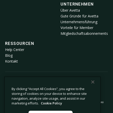
UNTERNEHMEN
Über Avetta
Gute Gründe für Avetta
Unternehmensführung
Vorteile für Member
Mitgliedschaftsabonnements
RESSOURCEN
Help Center
Blog
Kontakt
© 2026 Avetta, LLC Alle Rechte vorbehalten.
By clicking “Accept All Cookies”, you agree to the
storing of cookies on your device to enhance site
Datenschutzrichtlinie
Cookie-Richtlinie
navigation, analyze site usage, and assist in our
Hinweis bei der Erfassung
Stellungnahme zu moderner Sklaverei
marketing efforts.
Cookie Policy
Meine personenbezogenen Informationen
Rechtliches