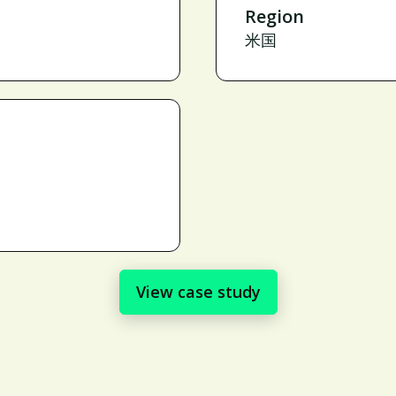
Region
米国
View case study