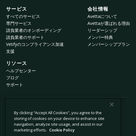
サービス
会社情報
すべてのサービス
Avettaについて
専門サービス
Avettaが選ばれる理由
請負業者のオンボーディング
リーダーシップ
請負業者のサポート
メンバー特典
Vetifyのコンプライアンス加速
メンバーシッププラン
支援
リソース
ヘルプセンター
ブログ
サポート
© 2026 Avetta, LLC All rights reserved.
By clicking “Accept All Cookies”, you agree to the
storing of cookies on your device to enhance site
navigation, analyze site usage, and assist in our
プライバシーポリシー
Cookieポリシー
marketing efforts.
Cookie Policy
収集時の通知
現代奴隷法に係る声明