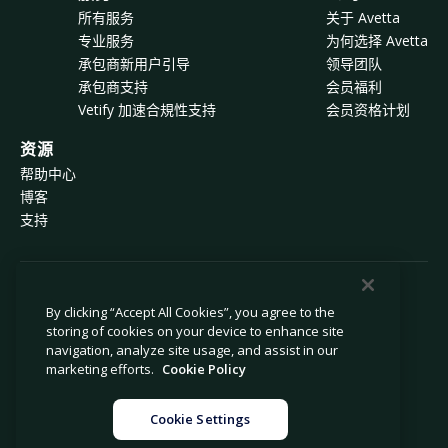
所有服务
关于 Avetta
专业服务
为何选择 Avetta
承包商新用户引导
领导团队
承包商支持
会员福利
Vetify 加速合規性支持
会员资格计划
资源
帮助中心
博客
支持
© 2026 Avetta, LLC 版权所有。
By clicking “Accept All Cookies”, you agree to the
storing of cookies on your device to enhance site
navigation, analyze site usage, and assist in our
隐私政策
Cookie 政策
marketing efforts.
Cookie Policy
数据收集声明
现代奴隶制声明
禁止出售或共享我的个人信息
法律
Cookie Settings
Cookie 设置
法律声明