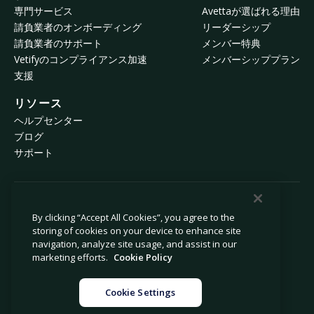
専門サービス
Avettaが選ばれる理由
請負業者のオンボーディング
リーダーシップ
請負業者のサポート
メンバー特典
Vetifyのコンプライアンス加速
メンバーシッププラン
支援
リソース
ヘルプセンター
ブログ
サポート
© 2026 Avetta, LLC All rights reserved.
By clicking “Accept All Cookies”, you agree to the
storing of cookies on your device to enhance site
navigation, analyze site usage, and assist in our
プライバシーポリシー
Cookieポリシー
marketing efforts.
Cookie Policy
収集時の通知
現代奴隷法に係る声明
個人情報の販売や共有を禁止
法律
Cookie Settings
Cookie設定
運営者情報