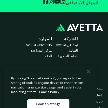
المجال الاجتماعي
الشركة
الموارد
نبذة عن Avetta
Avetta University
القيادة
مركز المساعدة
خطط العضوية
الدعم
© 2026 أفيتا، ذ.م.م. جميع الحقوق محفوظة.
By clicking “Accept All Cookies”, you agree to the
storing of cookies on your device to enhance site
navigation, analyze site usage, and assist in our
سياسة الخصوصية
سياسة ملفات تعريف الارتباط
marketing efforts.
Cookie Policy
الإشعار عند جمع المعلومات
بيان مكافحة العبودية الحديثة
عدم بيع معلوماتي الشخصية أو مشاركتها
المعلومات القانونية
Cookie Settings