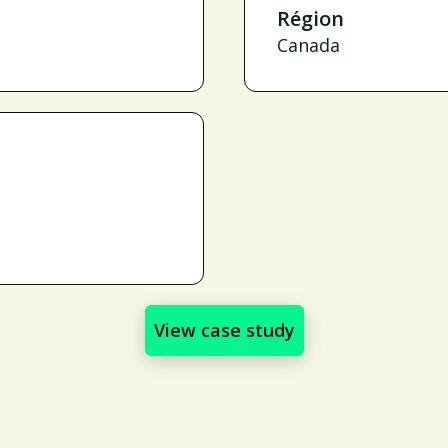
Région
Canada
View case study