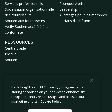
Services professionnels
Pourquoi Avetta
Socialisation organisationnelle
Leadership
des fournisseurs
Avantages pour les membres
Soutien aux fournisseurs
Forfaits d’adhésion
Vetify Soutien accéléré à la
conformité
RESSOURCES
Centre d’aide
Blogue
Soutien
© 2026 Avetta, LLC Tous droits réservés.
By clicking “Accept All Cookies”, you agree to the
storing of cookies on your device to enhance site
Politique de confidentialité
Politique relative aux témoins
navigation, analyze site usage, and assist in our
Avis lors de la collecte
Déclaration sur l’esclavage moderne
marketing efforts.
Cookie Policy
Ne pas vendre ni partager mes
Mentions légales
renseignements personnels