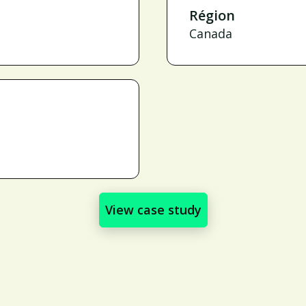
Région
Canada
View case study