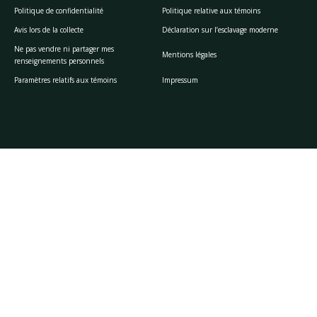
Politique de confidentialité
Politique relative aux témoins
Avis lors de la collecte
Déclaration sur l’esclavage moderne
Ne pas vendre ni partager mes
Mentions légales
renseignements personnels
Paramètres relatifs aux témoins
Impressum