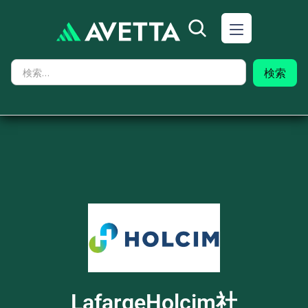
LafargeHolcim社