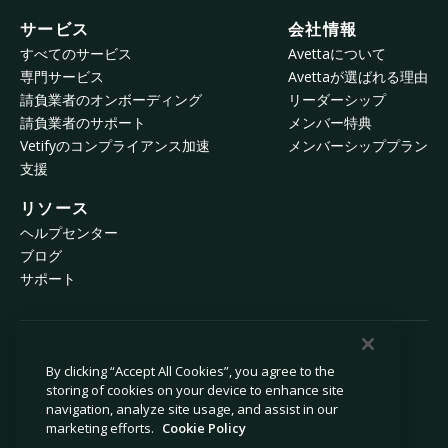
サービス
会社情報
すべてのサービス
Avettaについて
専門サービス
Avettaが選ばれる理由
請負業者のオンボーディング
リーダーシップ
請負業者のサポート
メンバー特典
Vetifyのコンプライアンス加速
メンバーシッププラン
支援
リソース
ヘルプセンター
ブログ
サポート
© 2026 Avetta, LLC All rights reserved.
By clicking “Accept All Cookies”, you agree to the
storing of cookies on your device to enhance site
navigation, analyze site usage, and assist in our
プライバシーポリシー
Cookieポリシー
marketing efforts.
Cookie Policy
収集時の通知
現代奴隷法に係る声明