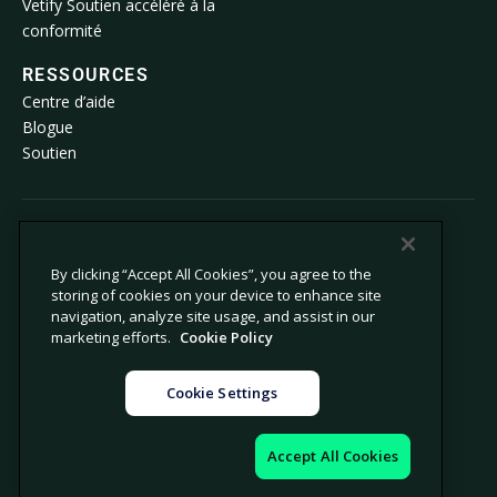
Vetify Soutien accéléré à la
conformité
RESSOURCES
Centre d’aide
Blogue
Soutien
© 2026 Avetta, LLC Tous droits réservés.
By clicking “Accept All Cookies”, you agree to the
storing of cookies on your device to enhance site
Politique de confidentialité
Politique relative aux témoins
navigation, analyze site usage, and assist in our
Avis lors de la collecte
Déclaration sur l’esclavage moderne
marketing efforts.
Cookie Policy
Ne pas vendre ni partager mes
Mentions légales
renseignements personnels
Cookie Settings
Paramètres relatifs aux témoins
Impressum
Accept All Cookies