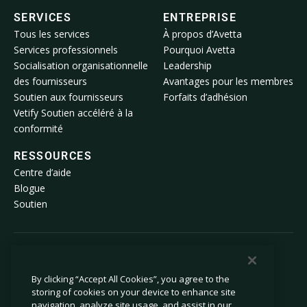
SERVICES
ENTREPRISE
Tous les services
À propos d’Avetta
Services professionnels
Pourquoi Avetta
Socialisation organisationnelle
Leadership
des fournisseurs
Avantages pour les membres
Soutien aux fournisseurs
Forfaits d’adhésion
Vetify Soutien accéléré à la
conformité
RESSOURCES
Centre d’aide
Blogue
Soutien
© 2026 Avetta, LLC Tous droits réservés.
By clicking “Accept All Cookies”, you agree to the
storing of cookies on your device to enhance site
Politique de confidentialité
Politique relative aux témoins
navigation, analyze site usage, and assist in our