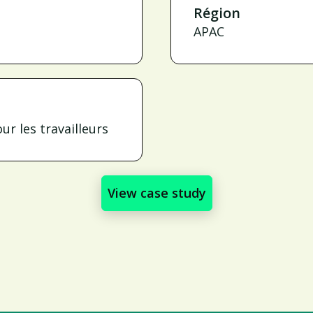
Région
APAC
r les travailleurs
View case study