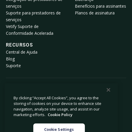
serviços
Benefícios para assinantes
Suporte para prestadores de
Planos de assinatura
serviços
Vetify Suporte de
Conformidade Acelerada
RECURSOS
Central de Ajuda
Blog
Suporte
© 2026 Avetta, LLC Todos os direitos reservados.
By clicking “Accept All Cookies”, you agree to the
storing of cookies on your device to enhance site
Política de Privacidade
Política de Cookies
navigation, analyze site usage, and assist in our
Aviso no ato de coleta de dados
Declaração sobre escravidão moderna
marketing efforts.
Cookie Policy
Proíbo a venda ou o compartilhamento dos
Informações legais
meus dados pessoais
Cookie Settings