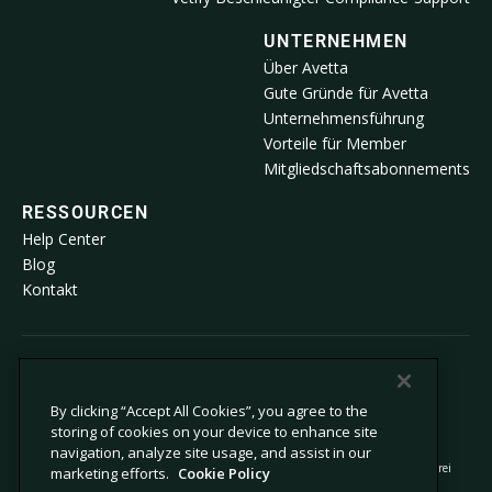
UNTERNEHMEN
Über Avetta
Gute Gründe für Avetta
Unternehmensführung
Vorteile für Member
Mitgliedschaftsabonnements
RESSOURCEN
Help Center
Blog
Kontakt
© 2026 Avetta, LLC Alle Rechte vorbehalten.
By clicking “Accept All Cookies”, you agree to the
storing of cookies on your device to enhance site
Datenschutzrichtlinie
Cookie-Richtlinie
navigation, analyze site usage, and assist in our
Hinweis bei der Erfassung
Stellungnahme zu moderner Sklaverei
marketing efforts.
Cookie Policy