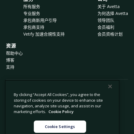
所有服务
关于 Avetta
专业服务
为何选择 Avetta
承包商新用户引导
领导团队
承包商支持
会员福利
Vetify 加速合規性支持
会员资格计划
资源
帮助中心
博客
支持
© 2026 Avetta, LLC 版权所有。
By clicking “Accept All Cookies”, you agree to the
storing of cookies on your device to enhance site
navigation, analyze site usage, and assist in our
隐私政策
Cookie 政策
marketing efforts.
Cookie Policy
数据收集声明
现代奴隶制声明
禁止出售或共享我的个人信息
法律
Cookie Settings
Cookie 设置
法律声明