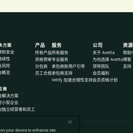
决方案
产品
服务
公司
资
康和安全
所有产品
所有服务
关于 Avetta
帮助
持续性
资格预审
专业服务
为何选择 Avetta
博客
业风险
分包商
承包商新用户引导
领导团队
支持
台概览
员工合规
承包商支持
会员福利
Vetify 加速合規性支持
会员资格计划
应商
有解决方案
对小型企业
向独立经营者和员工
s on your device to enhance site