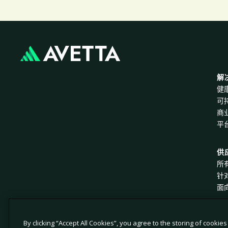
解
健
可
商
平
供
所
针
面
By clicking “Accept All Cookies”, you agree to the storing of cookie