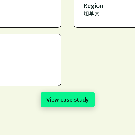
Region
加拿大
View case study