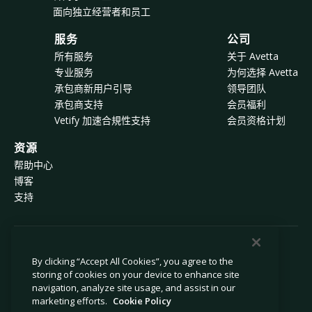
面向独立经营者和员工
服务
公司
所有服务
关于 Avetta
专业服务
为何选择 Avetta
承包商新用户引导
领导团队
承包商支持
会员福利
Vetify 加速合規性支持
会员资格计划
资源
帮助中心
博客
支持
© 2026 Avetta, LLC 版权所有。
By clicking “Accept All Cookies”, you agree to the
storing of cookies on your device to enhance site
navigation, analyze site usage, and assist in our
隐私政策
Cookie 政策
marketing efforts.
Cookie Policy
数据收集声明
现代奴隶制声明