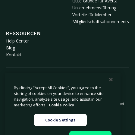
Gute Gründe für Avetta
Unternehmensführung
Vorteile für Member
Mitgliedschaftsabonnements
RESSOURCEN
Help Center
Blog
Kontakt
© 2026 Avetta, LLC Alle Rechte vorbehalten.
By clicking “Accept All Cookies”, you agree to the
storing of cookies on your device to enhance site
Datenschutzrichtlinie
Cookie-Richtlinie
navigation, analyze site usage, and assist in our
Hinweis bei der Erfassung
Stellungnahme zu moderner Sklaverei
marketing efforts.
Cookie Policy
Meine personenbezogenen Informationen
Rechtliches
nicht verkaufen oder weitergeben
Cookie Settings
Cookie-Einstellungen
Impressum