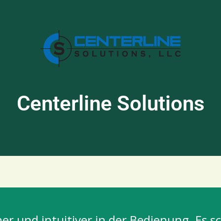
Centerline Solutions
her und intuitiver in der Bedienung. Es s