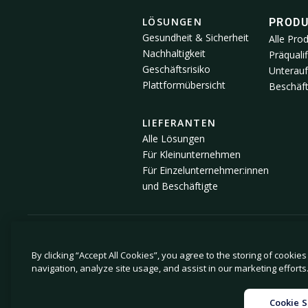
LÖSUNGEN
PROD
Gesundheit & Sicherheit
Alle Pro
Nachhaltigkeit
Präqualif
Geschäftsrisiko
Unterau
Plattformübersicht
Beschäft
LIEFERANTEN
Alle Lösungen
Für Kleinunternehmen
Für Einzelunternehmer:innen
und Beschäftigte
© 2026 Avetta, LLC Alle Rechte vorbehalten.
By clicking “Accept All Cookies”, you agree to the storing of cookie
navigation, analyze site usage, and assist in our marketing efforts
|
|
Datenschutzrichtlinie
Cookie-Richtlinie
Hinweis bei der
Cookie S