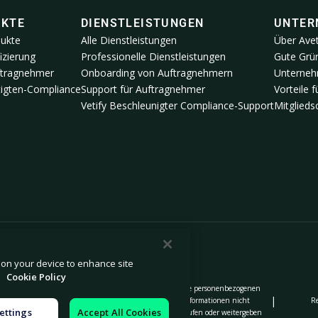
UKTE
DIENSTLEISTUNGEN
UNTER
dukte
Alle Dienstleistungen
Über Ave
izierung
Professionelle Dienstleistungen
Gute Grün
ftragnehmer
Onboarding von Auftragnehmern
Unterneh
igten-Compliance
Support für Auftragnehmer
Vorteile 
Vetify Beschleunigter Compliance-Support
Mitglied
s on your device to enhance site
.
Cookie Policy
Meine personenbezogenen
Stellungnahme zu moderner
|
|
|
 Erfassung
Informationen nicht
R
Sklaverei
ettings
Accept All Cookies
verkaufen oder weitergeben