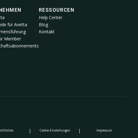
NEHMEN
RESSOURCEN
tta
Help Center
de für Avetta
Blog
mensführung
Kontakt
für Member
schaftsabonnements
|
|
echtliches
Cookie-Einstellungen
Impressum