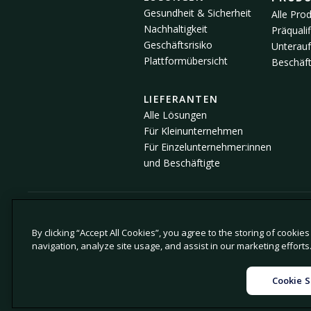
Gesundheit & Sicherheit
Alle Pro
Nachhaltigkeit
Präqualif
Geschäftsrisiko
Unterau
Plattformübersicht
Beschäft
LIEFERANTEN
Alle Lösungen
Für Kleinunternehmen
Für Einzelunternehmer:innen
und Beschäftigte
© 2026 Avetta, LLC Alle Rechte vorbehalten.
By clicking “Accept All Cookies”, you agree to the storing of cookie
navigation, analyze site usage, and assist in our marketing efforts
|
|
Datenschutzrichtlinie
Cookie-Richtlinie
Hinweis bei der
Cookie S