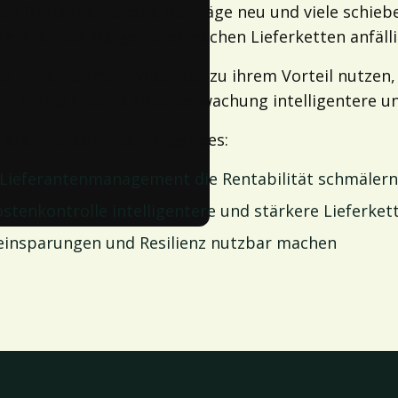
 Drittel verhandelt Verträge neu und viele schieben 
erklich die Margen und machen Lieferketten anfälli
de Unternehmen Volatilität zu ihrem Vorteil nutze
it proaktiver Risikoüberwachung intelligentere un
eren Sie sich über Folgendes:
Lieferantenmanagement die Rentabilität schmälern 
ostenkontrolle intelligentere und stärkere Lieferke
eneinsparungen und Resilienz nutzbar machen