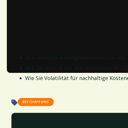
Hälfte der Unternehmen kürzt ihre Ausgaben, ein
Derartige Entscheidungen beeinträchtigen unm
Unser neues Whitepaper erläutert, wie führen
automatisieren, unnötige Kosten abbauen und m
Laden Sie das Whitepaper herunter und informi
Wie veraltete Herangehensweisen an das 
Wie Sie anhand der drei Imperative der K
Wie Sie Volatilität für nachhaltige Kost
BESCHAFFUNG