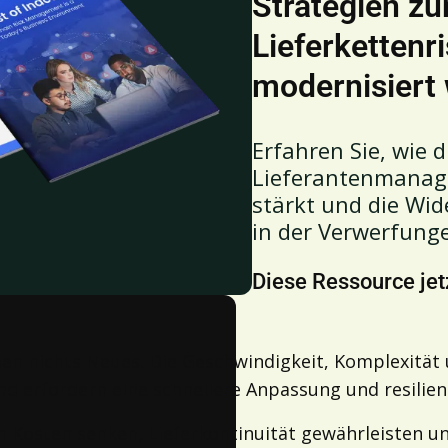
Strategien zu
Lieferkettenr
modernisiert
Erfahren Sie, wie 
Lieferantenmanage
stärkt und die Wid
in der Verwerfunge
Diese Ressource jet
n nichts Neues. Die Geschwindigkeit, Komplexität 
 erfordern eine schnellere Anpassung und resilient
Kosten senken, Lieferkontinuität gewährleisten un