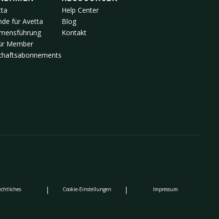
tta
Help Center
de für Avetta
Blog
mensführung
Kontakt
für Member
schaftsabonnements
|
|
echtliches
Cookie-Einstellungen
Impressum