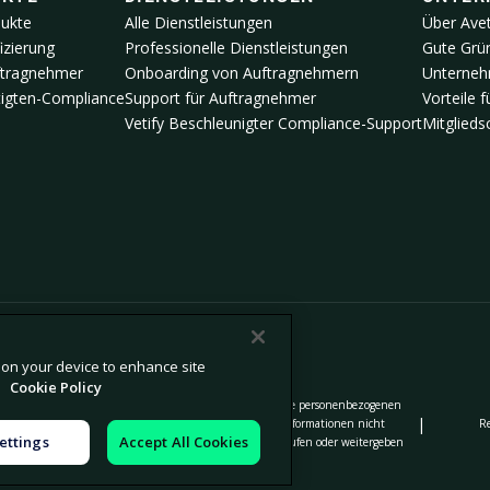
dukte
Alle Dienstleistungen
Über Ave
izierung
Professionelle Dienstleistungen
Gute Grün
ftragnehmer
Onboarding von Auftragnehmern
Unterneh
igten-Compliance
Support für Auftragnehmer
Vorteile 
Vetify Beschleunigter Compliance-Support
Mitglied
s on your device to enhance site
.
Cookie Policy
Meine personenbezogenen
Stellungnahme zu moderner
|
|
|
 Erfassung
Informationen nicht
R
Sklaverei
ettings
Accept All Cookies
verkaufen oder weitergeben