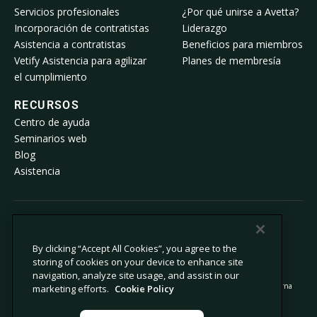
Servicios profesionales
¿Por qué unirse a Avetta?
Incorporación de contratistas
Liderazgo
Asistencia a contratistas
Beneficios para miembros
Vetify Asistencia para agilizar
Planes de membresía
el cumplimiento
RECURSOS
Centro de ayuda
Seminarios web
Blog
Asistencia
© 2026 Avetta, LLC. Todos los derechos reservados.
By clicking “Accept All Cookies”, you agree to the
storing of cookies on your device to enhance site
Política de privacidad
Política de cookies
navigation, analyze site usage, and assist in our
Aviso sobre la recopilación de datos
Declaración sobre la esclavitud moderna
marketing efforts.
Cookie Policy
No vender ni compartir mi información
Información legal