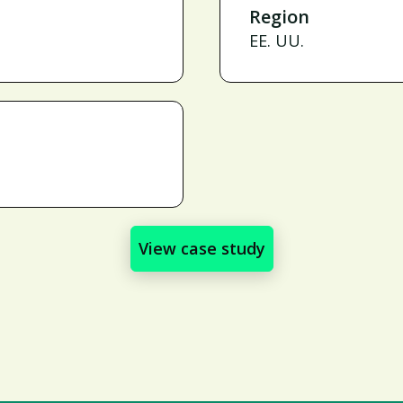
Region
EE. UU.
View case study