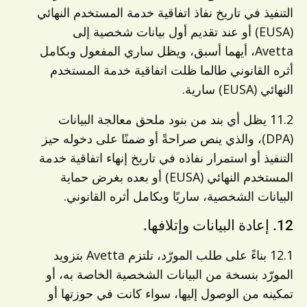
التنفيذ في تاريخ نفاذ اتفاقية خدمة المستخدم النهائي
(EUSA) أو عند تقديم أول بيانات شخصية إلى
Avetta، أيهما أسبق، ويظل ساري المفعول وبكامل
أثره القانوني طالما ظلت اتفاقية خدمة المستخدم
النهائي (EUSA) سارية.
11.2 يظل أي بند من بنود ملحق معالجة البيانات
(DPA)، والذي ينص صراحةً أو ضمنًا على دخوله حيز
التنفيذ أو استمرار نفاذه في تاريخ إنهاء اتفاقية خدمة
المستخدم النهائي (EUSA) أو بعده بغرض حماية
البيانات الشخصية، ساريًا وبكامل أثره القانوني.
12. إعادة البيانات وإتلافها.
12.1 بناءً على طلب المورّد، تلتزم Avetta بتزويد
المورّد بنسخة من البيانات الشخصية الخاصة به، أو
تمكينه من الوصول إليها، سواء كانت في حوزتها أو