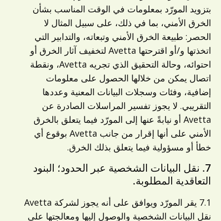
بتزويد المورّد بمعلومات في الوقت المناسب بشأن
الخرق الأمني، بما في ذلك، على سبيل المثال لا
الحصر: طبيعة الخرق الأمني وتبعاته، والتدابير التي
اتخذتها و/أو اقترحتها Avetta لتخفيف آثار الخرق أو
احتوائه، وحالة التحقيق الذي تجريه Avetta، ونقطة
اتصال يمكن من خلالها الحصول على معلومات
إضافية، وفئات وسجلات البيانات المعنية وعددها
التقريبي. لا يجوز تفسير المراسلات الصادرة عن
Avetta أو نيابةً عنها إلى المورّد فيما يتعلق بالخرق
الأمني على أنها إقرار من جانب Avetta بوقوع أي
خطأ أو مسؤولية فيما يتعلق بذلك الخرق.
7. نقل البيانات الشخصية عبر الحدود؛ البنود
التعاقدية المطلوبة.
7.1 يقر المورّد ويوافق على أنه يجوز لشركة Avetta
نقل البيانات الشخصية والوصول إليها ومعالجتها على