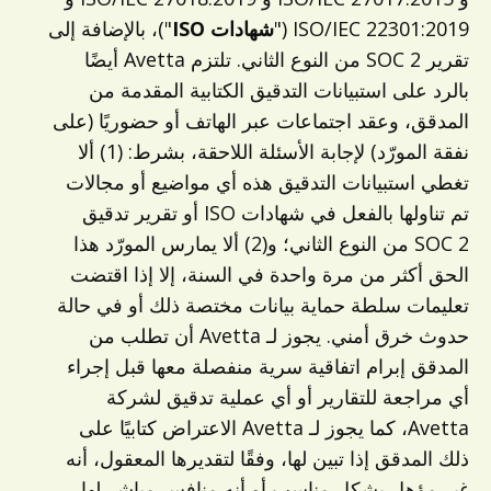
ISO/IEC 22301:2019 ("
شهادات ISO
")، بالإضافة إلى
تقرير SOC 2 من النوع الثاني. تلتزم Avetta أيضًا
بالرد على استبيانات التدقيق الكتابية المقدمة من
المدقق، وعقد اجتماعات عبر الهاتف أو حضوريًا (على
نفقة المورّد) لإجابة الأسئلة اللاحقة، بشرط: (1) ألا
تغطي استبيانات التدقيق هذه أي مواضيع أو مجالات
تم تناولها بالفعل في شهادات ISO أو تقرير تدقيق
SOC 2 من النوع الثاني؛ و(2) ألا يمارس المورّد هذا
الحق أكثر من مرة واحدة في السنة، إلا إذا اقتضت
تعليمات سلطة حماية بيانات مختصة ذلك أو في حالة
حدوث خرق أمني. يجوز لـ Avetta أن تطلب من
المدقق إبرام اتفاقية سرية منفصلة معها قبل إجراء
أي مراجعة للتقارير أو أي عملية تدقيق لشركة
Avetta، كما يجوز لـ Avetta الاعتراض كتابيًا على
ذلك المدقق إذا تبين لها، وفقًا لتقديرها المعقول، أنه
غير مؤهل بشكل مناسب أو أنه منافس مباشر لها.