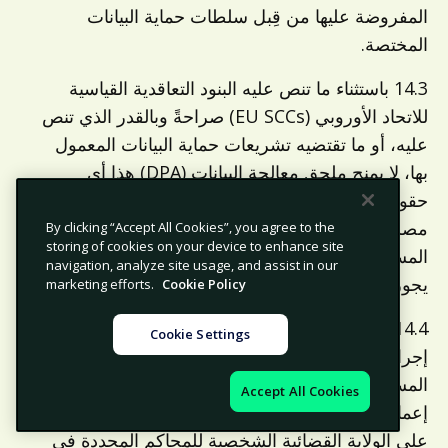
المفروضة عليها من قِبل سلطات حماية البيانات
المختصة.
14.3 باستثناء ما تنص عليه البنود التعاقدية القياسية
للاتحاد الأوروبي (EU SCCs) صراحةً وبالقدر الذي تنص
عليه، أو ما تقتضيه تشريعات حماية البيانات المعمول
بها، لا يمنح ملحق معالجة البيانات (DPA) هذا أي
حقوق لجهات خارجية مستفيدة؛ إذ إن الغرض منه هو
مصلحة الطرفين المتعاقدين وخلفائهم والمتنازل لهم
By clicking “Accept All Cookies”, you agree to the
storing of cookies on your device to enhance site
المسموح لهم فقط، وليس لصالح أي شخص آخر، ولا
navigation, analyze site usage, and assist in our
يجوز لأي شخص آخر إنفاذ أي حكم من أحكامه.
marketing efforts.
Cookie Policy
14.4 يخضع ملحق معالجة البيانات (DPA) هذا، وأي
Cookie Settings
إجراء يتعلق به، للقوانين المحددة في اتفاقية خدمة
المستخدم النهائي (EUSA) ويُفسر وفقًا لها، دون
Accept All Cookies
إعمال لأي من مبادئ تنازع القوانين. يوافق الطرفان
على الولاية القضائية الشخصية للمحاكم المحددة في