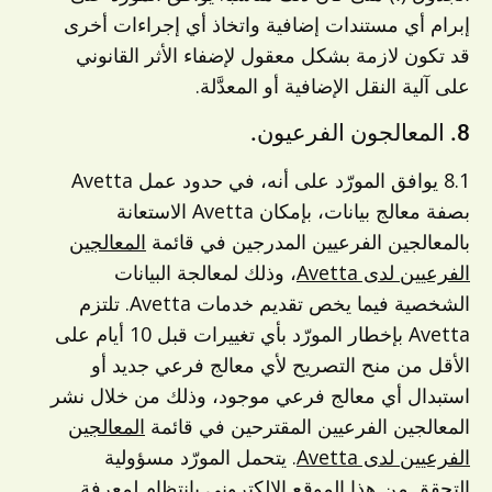
إبرام أي مستندات إضافية واتخاذ أي إجراءات أخرى
قد تكون لازمة بشكل معقول لإضفاء الأثر القانوني
على آلية النقل الإضافية أو المعدَّلة.
8. المعالجون الفرعيون.
8.1 يوافق المورّد على أنه، في حدود عمل Avetta
بصفة معالج بيانات، بإمكان Avetta الاستعانة
بالمعالجين الفرعيين المدرجين في قائمة
المعالجين
الفرعيين لدى Avetta
، وذلك لمعالجة البيانات
الشخصية فيما يخص تقديم خدمات Avetta. تلتزم
Avetta بإخطار المورّد بأي تغييرات قبل 10 أيام على
الأقل من منح التصريح لأي معالج فرعي جديد أو
استبدال أي معالج فرعي موجود، وذلك من خلال نشر
المعالجين الفرعيين المقترحين في قائمة
المعالجين
الفرعيين لدى Avetta
. يتحمل المورّد مسؤولية
التحقق من هذا الموقع الإلكتروني بانتظام لمعرفة