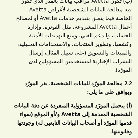
(ب) تكون Avetta مراقب بيانات بالقدر الذي تكون
فيه معالجة البيانات الشخصية لأغراض Avetta
الخاصة فيما يتعلق بتقديم خدمات Avetta أو لمصالح
أعمال Avetta المشروعة، مثل الفوترة، وإدارة
الحساب، والدعم الفني، ومنع التهديدات الأمنية
وكشفها، وتطوير المنتجات، والاستخدامات التحليلية،
والمبيعات والتسويق (على سبيل المثال، إرسال
النشرات الإخبارية لمستخدمين المسؤولين لدى
المورّد).
2.2 معالجة المورّد للبيانات الشخصية. يقر المورّد
ويوافق على ما يلي:
(أ) يتحمل المورّد المسؤولية المنفردة عن دقة البيانات
الشخصية المقدمة إلى Avetta و/أو الموقع (سواء
قدمها المورّد أو أصحاب البيانات التابعين له) وجودتها
وقانونيتها.