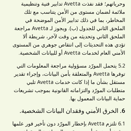
وحرياتهم؛ فقد نفذت Avetta تدابير فنية وتنظيمية
ملائمة لضمان مستوى من الأمن يتناسب مع تلك
المخاطر، بما في ذلك تدابير الأمن الموضحة في
الملحق الثاني للجدول (ب). ويجوز لـ Avetta مراجعة
الملحق الثاني وتحديثه من وقت لآخر، شريطة ألا
تؤدي هذه التحديثات إلى انتقاص جوهري من المستوى
الأمني العام لخدمات Avetta أو للبيانات الشخصية.
5.2 يتحمل المورّد مسؤولية مراجعة المعلومات التي
توفرها Avetta والمتعلقة بأمن البيانات، وإجراء تقدير
مستقل بشأن ما إذا كانت خدمات Avetta تلبي
متطلبات المورّد والتزاماته القانونية بموجب تشريعات
حماية البيانات المعمول بها.
6. الخرق الأمني وفقدان البيانات الشخصية.
6.1 تلتزم Avetta بإخطار المورّد دون تأخير فور علمها