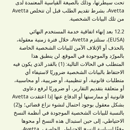
تحت سيطرتها، وذلك بالصيغة القياسية المعتمدة لدى
Avetta، بشرط تقديم الطلب قبل أن تتخلص Avetta
من تلك البيانات الشخصية.
12.2 بعد إنهاء اتفاقية خدمة المستخدم النهائي
(EUSA)، ستلتزم Avetta، خلال فترة زمنية معقولة،
بالحذف أو الإتلاف الآمن للبيانات الشخصية الخاصة
بالمورّد والموجودة في الموقع. لن ينطبق هذا
المتطلب في الحالات التالية: (1) بالقدر الذي يكون فيه
الاحتفاظ بالبيانات الشخصية ضروريًا لاستيفاء أي
متطلبات قانونية، أو تنظيمية، أو ضريبية، أو محاسبية،
أو متعلقة بتقديم التقارير، أو ضروريًا لرفع دعاوى
قانونية أو ممارستها أو الدفاع عنها إذا اعتقدت Avetta
بشكل معقول بوجود احتمال لنشوء نزاع قضائي؛ و(2)
بالنسبة للبيانات الشخصية الموجودة في أنظمة النسخ
الاحتياطي، إلى حين استبدال هذه النسخ أو محوها
وفقًا لسياسة النسخ الاحتياطي الخاصة بـ Avetta،