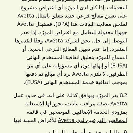
التحديثات. إذا كان لدى المورّد أي اعتراض مشروع
على تعيين معالج فرعي جديد يتعلق بامتثال Avetta
لملحق معالجة البيانات هذا (DPA)، فستبذل Avetta
جهودًا معقولة للتعامل مع اعتراض المورّد. إذا تعذر
التوصل إلى حل، يحق لشركة Avetta، وفقًا لتقديرها
المنفرد، إما عدم تعيين المعالج الفرعي الجديد، أو
السماح للمورّد بتعليق اتفاقية المستخدم النهائي
(EUSA) أو إنهائها دون أي مسؤولية على أي من
الطرفين. لا تلتزم Avetta برد أي مبالغ تم دفعها
بموجب اتفاقية خدمة المستخدم النهائي (EUSA).
8.2 يقر المورّد ويوافق كذلك على أنه، في حدود عمل
Avetta بصفة مراقب بيانات، يجوز لها الاستعانة
بمزودي الخدمة الإضافيين الموضحين في قائمة
المعالجين الفرعيين لدى Avetta
للأغراض المبينة فيها.
9. طلبات حقوق أصحاب البيانات.