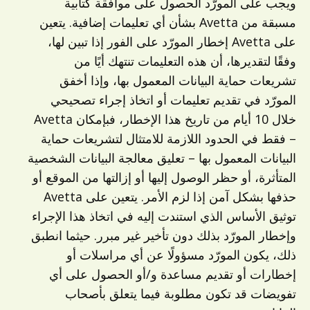
ويجب على المورّد الحصول على موافقة كتابية
مسبقة من Avetta بشأن أي تعليمات إضافية. يتعين
على Avetta إخطار المورّد على الفور إذا تبين لها،
وفقًا لتقديرها، أن هذه التعليمات تنتهك أيًا من
تشريعات حماية البيانات المعمول بها، وإذا أخفق
المورّد في تقديم تعليمات أو اتخاذ إجراء تصحيحي
خلال 10 أيام من تاريخ هذا الإخطار، فبإمكان Avetta
– فقط في الحدود اللازمة للامتثال لتشريعات حماية
البيانات المعمول بها – تعليق معالجة البيانات الشخصية
المتأثرة، أو حظر الوصول إليها أو إزالتها من الموقع أو
حذفها بشكل آمن إذا لزم الأمر. يتعين على Avetta
توثيق الأساس الذي استندت إليه في اتخاذ هذا الإجراء
وإخطار المورّد بذلك دون تأخير غير مبرر. حيثما انطبق
ذلك، يكون المورّد مسؤولًا عن أي مراسلات أو
إخطارات أو تقديم مساعدة و/أو الحصول على أي
تفويضات قد تكون مطلوبة فيما يتعلق بأصحاب