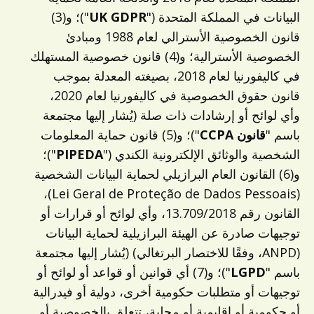
البيانات في المملكة المتحدة ("
UK GDPR
")؛ و(3)
قانون الخصوصية الأسترالي لعام 1988 ومبادئ
الخصوصية الأسترالية؛ و(4) قانون خصوصية المستهلك
في كاليفورنيا لعام 2018، بصيغته المعدلة بموجب
قانون حقوق الخصوصية في كاليفورنيا لعام 2020،
وأي لوائح أو إرشادات ذات صلة (يُشار إليها مجتمعة
باسم "
قانون CCPA
")؛ و(5) قانون حماية المعلومات
الشخصية والوثائق الإلكترونية الكندي ("
PIPEDA
")؛
و(6) القانون العام البرازيلي لحماية البيانات الشخصية
(Lei Geral de Proteção de Dados Pessoais)،
القانون رقم 13.709/2018، وأي لوائح أو قرارات أو
توجيهات صادرة عن الهيئة البرازيلية لحماية البيانات
(ANPD، وفقًا للاختصار البرتغالي) (يُشار إليها مجتمعة
باسم "
LGPD
")؛ و(7) أي قوانين أو قواعد أو لوائح أو
توجيهات أو متطلبات حكومية أخرى، دولية أو فيدرالية
أو حكومية أو إقليمية أو محلية، تتعلق بالخصوصية أو