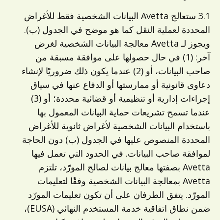
3.1 ستعالج Avetta البيانات الشخصية فقط للأغراض
المحددة لعملية النقل كما هو موضح في الجدول (ب).
ويجوز لـ Avetta معالجة البيانات الشخصية لغرض
آخر: (1) في حال حصولها على موافقة مسبقة من
صاحب البيانات، أو (2) عندما يكون ذلك ضروريًا لإنشاء
دعاوى قانونية أو ممارستها أو الدفاع عنها في سياق
إجراءات إدارية أو تنظيمية أو قضائية محددة؛ أو (3)
عندما تسمح تشريعات حماية البيانات المعمول بها
باستخدام البيانات الشخصية لأغراض ثانوية للأغراض
المحددة المنصوص عليها في الجدول (ب) دون الحاجة
لموافقة صاحب البيانات. في الحدود التي تعمل فيها
Avetta بصفتها معالج بيانات لصالح المورّد، تلتزم
Avetta بمعالجة البيانات الشخصية وفقًا لتعليمات
المورّد. يتفق الطرفان على أن تكون تعليمات المورّد
ضمن نطاق اتفاقية خدمة المستخدم النهائي (EUSA)،