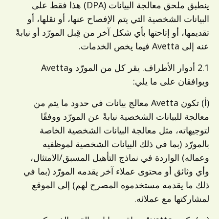
ينطبق ملحق معالجة البيانات (DPA) هذا فقط على
البيانات الشخصية التي يتم الإفصاح عنها، أو نقلها، أو
تقديمها، أو إتاحتها بأي شكل آخر من قِبل المورّد أو نيابةً
عنه إلى Avetta فيما يخص الخدمات.
2.1 أدوار الأطراف. يقر كل من المورّد وAvetta
ويوافقان على ما يلي:
(أ) تكون Avetta معالج بيانات في حدود ما يتم من
معالجة للبيانات الشخصية نيابةً عن المورّد ووفقًا
لتوجيهاته، مثل معالجة البيانات الشخصية الخاصة
بالمورّد (بما في ذلك البيانات الشخصية لموظفيه
وعماله) الواردة في نماذج التأهيل المسبق/الامتثال،
وأي وثائق أو محتوى عملاء آخر يقدمه المورّد (بما في
ذلك ما يقدمه مستخدموه المصرح لهم) إلى الموقع
لمشاركتها مع عملائه.