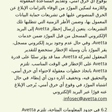
بوقوع أي خرق أمني، وتقديم المساعدة المعقولة
واللازمة لتمكين المورّد من الوفاء بالتزامات الإبلاغ عن
الخرق المنصوص عليها في تشريعات حماية البيانات
المعمول بها، وضمن الأطر الزمنية التي تتطلبها تلك
التشريعات. يتعين إرسال إخطار Avetta إلى البريد
الإلكتروني المسجل من قبل المورّد ضمن خدمات
Avetta، وفي حال عدم وجود بريد إلكتروني مسجل،
يقر المورّد بأن وسيلة الإخطار ستخضع للتقدير
المعقول لشركة Avetta، مما قد يؤثر سلبًا على قدرة
Avetta على الإخطار في الوقت المناسب. تلتزم
Avetta باتخاذ خطوات معقولة لاحتواء أي خرق
أمني،
والتحقيق فيه، وتخفيف آثاره دون أي إبطاء. في حال
اشتباه المورّد في وقوع أي خرق أمني، يُرجى الإبلاغ
عنه فورًا عبر البريد الإلكتروني
.
infosec@avetta.com
6.2 في حدود المعلومات المتاحة، تلتزم Avetta