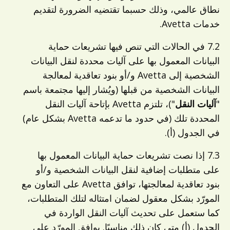
نطاق عالمي، وذلك حسبما تقتضيه الضرورة لتقديم
خدمات Avetta.
7.2 في الحالات التي تنص فيها تشريعات حماية
البيانات المعمول بها على آليات محددة لنقل البيانات
الشخصية إلى Avetta و/أو بنود تعاقدية لمعالجة
البيانات الشخصية من قبلها (ويُشار إليها مجتمعة باسم
"
آليات النقل
")، تلتزم Avetta بإتاحة آليات النقل
المحددة تلك (في حدود ما تدعمه Avetta بشكل عام)
في الجدول (أ).
7.3 إذا نصت تشريعات حماية البيانات المعمول بها
على متطلبات إضافية لنقل البيانات الشخصية و/أو
بنود تعاقدية لمعالجتها، توافق Avetta على التعاون مع
المورّد بشكل معقول لضمان امتثاله لتلك المتطلبات،
كما ستعمل على تحديث آليات النقل الواردة في
الجدول (أ) متى كان ذلك مناسبًا. يوافق المورّد على