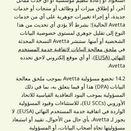
استحواذ أو إعادة تنظيم مؤسسية أو أي حدث مماثل
آخر، أو إطلاق ميزات أو وظائف أو منتجات أو خدمات
جديدة، أو إجراء تغييرات جوهرية على أي من خدمات
Avetta الحالية)؛ بشرط ألا يؤدي أي تحديث من هذا
النوع إلى تقليل جوهري لمستوى خصوصية البيانات
الشخصية أو أمنها. ستنشر Avetta النسخة المحدثة
في
ملحق معالجة البيانات لاتفاقية خدمة المستخدم
النهائي (EUSA)
، أو أي موقع إلكتروني لاحق تحدده
Avetta.
14.2 تخضع مسؤولية Avetta بموجب ملحق معالجة
البيانات (DPA) هذا أو فيما يتعلق به، بما في ذلك
المسؤولية بموجب البنود التعاقدية القياسية للاتحاد
الأوروبي (EU SCCs)، للاستثناءات وقيود المسؤولية
الواردة في اتفاقية خدمة المستخدم النهائي (EUSA). لا
يجوز لـ Avetta، بأي حال من الأحوال، تقييد أو استبعاد
مسؤوليتها تجاه أصحاب البيانات، أو المسؤولية