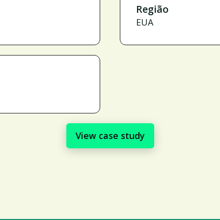
Região
EUA
View case study