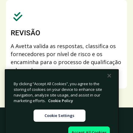
REVISÃO
A Avetta valida as respostas, classifica os
fornecedores por nível de risco e os
encaminha para o processo de qualificação
adequado.
By clicking “Accept All Cookies”, you agree to the
storing of cookies on your device to enhance site
navigation, analyze site usage, and assist in our
marketing efforts.
Cookie Policy
Cookie Settings
© 2026 Avetta, LLC Todos os direitos reservados.
|
|
|
Política de Privacidade
Política de Cookies
Jurídico
Accept All Cookies