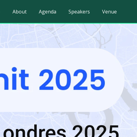
e
About
Agenda
Speakers
Venue
Londres 2025