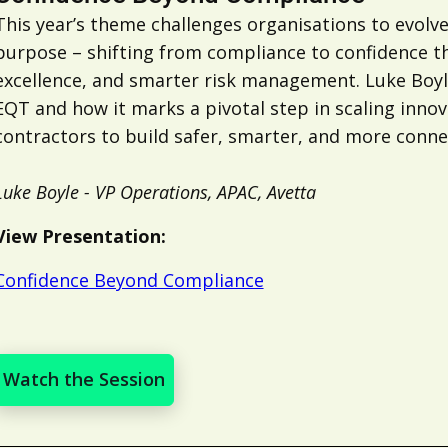
This year’s theme challenges organisations to evolve
purpose – shifting from compliance to confidence th
excellence, and smarter risk management. Luke Boyle
EQT and how it marks a pivotal step in scaling inno
contractors to build safer, smarter, and more conne
Luke Boyle - VP Operations, APAC, Avetta
View Presentation:
Confidence Beyond Compliance
Watch the Session
Watch the Session